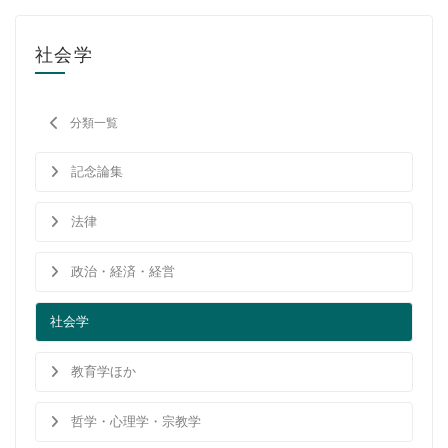
社会学
社会学
教育学ほか
哲学・心理学・宗教学
分類一覧
スポーツ・健康科学
記念論集
歴史・語学・文学・随筆等
法律
学会誌等
政治・経済・経営
社会学
教育学ほか
哲学・心理学・宗教学