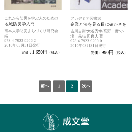
これから防災を学ぶ人のための
アカデミア叢書10
地域防災学入門
企業と法を見る目に確かさを
熊本大学防災まちづくり研究会
吉川吉衞/大谷秀幸/髙野一彦/小
編
滝 晃/吉田良夫 著
978-4-7923-9206-2
978-4-7923-9200-0
2010年03月31日発行
2010年03月31日発行
1,650円
990円
定価：
（税込）
定価：
（税込）
前へ
次へ
1
2