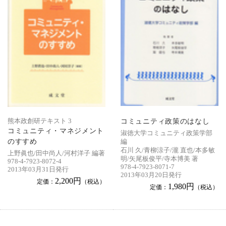
コミュニティ政策のはなし
熊本政創研テキスト 3
コミュニティ・マネジメント
淑徳大学コミュニティ政策学部
のすすめ
編
石川 久/青柳涼子/瀧 直也/本多敏
上野眞也/田中尚人/河村洋子 編著
明/矢尾板俊平/寺本博美 著
978-4-7923-8072-4
978-4-7923-8071-7
2013年03月31日発行
2013年03月20日発行
2,200円
定価：
（税込）
1,980円
定価：
（税込）