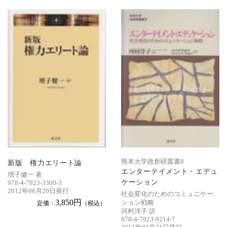
熊本大学政創研叢書8
新版 権力エリート論
エンターテイメント・エデュ
増子健一 著
ケーション
978-4-7923-3300-3
2012年06月20日発行
社会変化のためのコミュニケー
3,850円
ション戦略
定価：
（税込）
河村洋子 訳
978-4-7923-9214-7