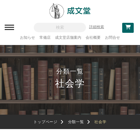
詳細検索
お知らせ
常備店
成文堂店舗案内
会社概要
お問合せ
新刊一覧
刊行予定
分類一覧
分類一覧
社会学
記念論集
追補・訂正情報
法律
教科書採用
トップページ
分類一覧
社会学
政治・経済・経営