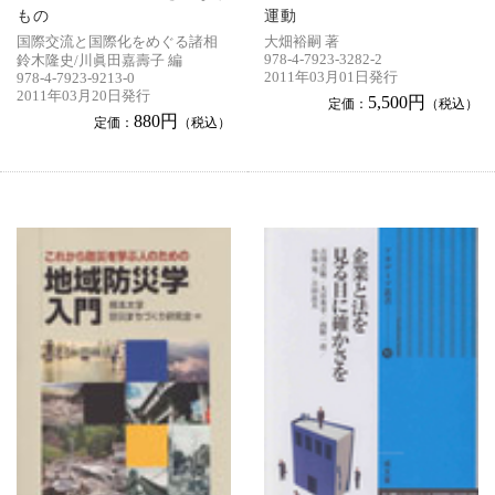
もの
運動
国際交流と国際化をめぐる諸相
大畑裕嗣 著
978-4-7923-3282-2
鈴木隆史/川眞田嘉壽子 編
2011年03月01日発行
978-4-7923-9213-0
2011年03月20日発行
5,500円
定価：
（税込）
880円
定価：
（税込）