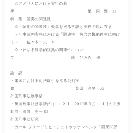
☆アメリカにおける実行の着
手 星 周一郎 32
特 集 証拠の関連性
☆「証拠の関連性」概念を巡る学説と実務の現い在ま
－刑事裁判実務における「関連性」概念の機能再生に向け
て－ 佐々木一夫 38
☆いわゆる科学的証拠の関連性につい
て 峰 ひろみ 49
論 説
・米国における司法取引を巡る公判実
務 髙田 浩平 55
外国刑事法務事情
・英国刑事法務事情(61)－ＬⅩⅠ 2019年９月～11月の主要
動向－清野 憲一 82
外国刑事法研究
・カール-フリードリヒ・シュトゥッケンベルク「因果関係