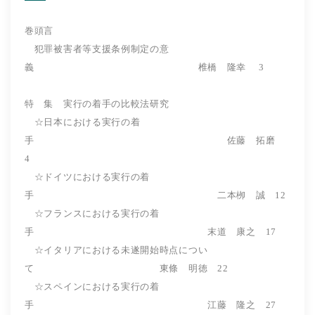
巻頭言
犯罪被害者等支援条例制定の意
義 椎橋 隆幸 3
特 集 実行の着手の比較法研究
☆日本における実行の着
手 佐藤 拓磨
4
☆ドイツにおける実行の着
手 二本栁 誠 12
☆フランスにおける実行の着
手 末道 康之 17
☆イタリアにおける未遂開始時点につい
て 東條 明徳 22
☆スペインにおける実行の着
手 江藤 隆之 27