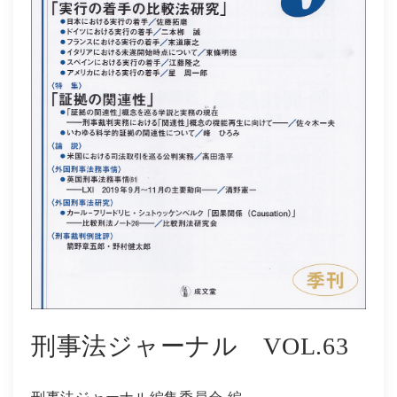
社会学
教育学ほか
哲学・心理学・宗教学
スポーツ・健康科学
歴史・語学・文学・随筆等
学会誌等
刑事法ジャーナル VOL.63