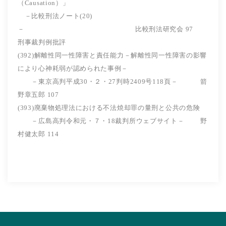
（Causation）」
－比較刑法ノート(20)
－ 比較刑法研究会 97
刑事裁判例批評
(392)解離性同一性障害と責任能力－解離性同一性障害の影響
により心神耗弱が認められた事例－
－東京高判平成30・２・27判時2409号118頁－ 箭
野章五郎 107
(393)廃棄物処理法における不法焼却罪の量刑と公共の危険
－広島高判令和元・７・18裁判所ウェブサイト－ 野
村健太郎 114