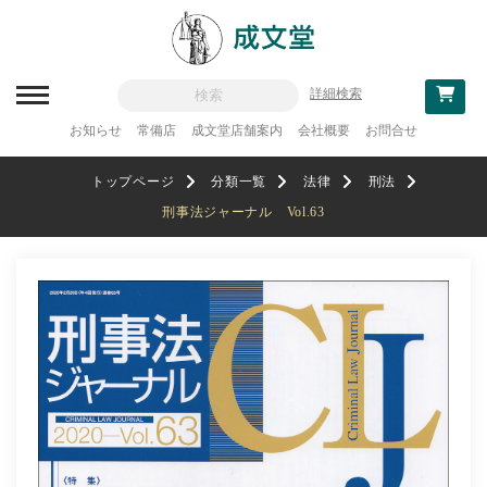
詳細検索
お知らせ
常備店
成文堂店舗案内
会社概要
お問合せ
新刊一覧
トップページ
分類一覧
法律
刑法
刊行予定
刑事法ジャーナル Vol.63
分類一覧
記念論集
追補・訂正情報
法律
教科書採用
政治・経済・経営