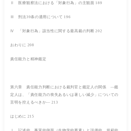
Ⅱ 医療観察法における「対象行為」の主観面 189
Ⅲ 刑法39条の適用について 196
Ⅳ 「対象行為」該当性に関する最高裁の判断 202
おわりに 208
責任能力と精神鑑定
第六章 責任能力判断における裁判官と鑑定人の関係 ―鑑
定人は、「責任能力の喪失あるいは著しい減少」についての
言明を控えるべきか― 213
はじめに 215
Ⅰ 記述的、事実的側面（生物学的要素）と評価的、規範的