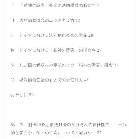
Ⅰ 「精神の障害」概念の法的構成の必要性 7
Ⅱ 法的病気概念の二つの考え方 13
Ⅲ ドイツにおける法的病気概念の意義 20
Ⅳ ドイツにおける「精神の障害」の複合性 27
Ⅴ わが国の解釈への示唆および「精神の障害」概念 37
Ⅵ 規範的責任論のもとでの責任能力 46
おわりに 52
第二章 刑法39条と刑法41条のそれぞれの責任能力 ―一般
的な能力か、個々の行為についての能力か― 55