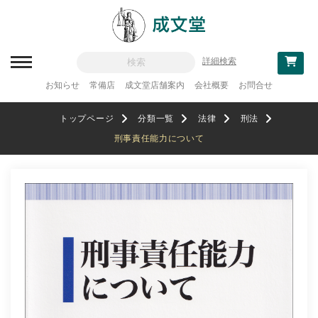
詳細検索
お知らせ
常備店
成文堂店舗案内
会社概要
お問合せ
新刊一覧
トップページ
分類一覧
法律
刑法
刊行予定
刑事責任能力について
分類一覧
記念論集
追補・訂正情報
法律
教科書採用
政治・経済・経営