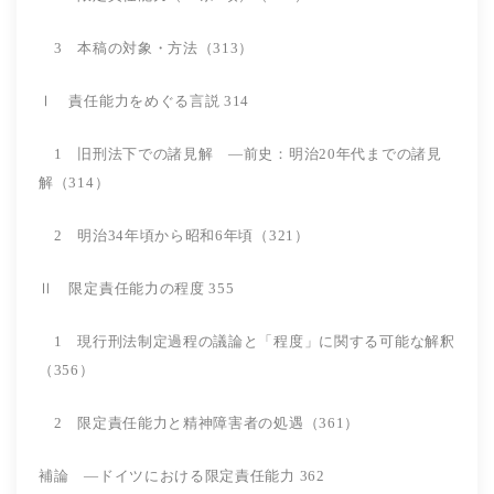
3 本稿の対象・方法（313）
Ⅰ 責任能力をめぐる言説 314
1 旧刑法下での諸見解 ―前史：明治20年代までの諸見
解（314）
2 明治34年頃から昭和6年頃（321）
Ⅱ 限定責任能力の程度 355
1 現行刑法制定過程の議論と「程度」に関する可能な解釈
（356）
2 限定責任能力と精神障害者の処遇（361）
補論 ―ドイツにおける限定責任能力 362