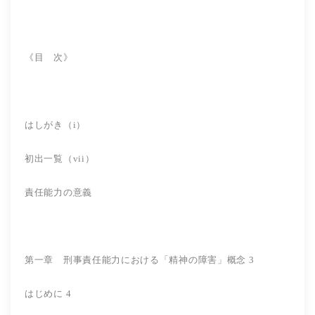
《目 次》
はしがき（i）
初出一覧（vii）
責任能力の意義
第一章 刑事責任能力における「精神の障害」概念 3
はじめに 4