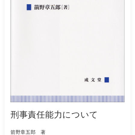
社会学
教育学ほか
哲学・心理学・宗教学
スポーツ・健康科学
歴史・語学・文学・随筆等
学会誌等
刑事責任能力について
箭野章五郎 著