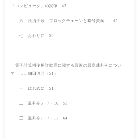
「コンピュータ」の実像 43
六 決済手段―ブロックチェーンと暗号資産― 45
七 おわりに 50
電子計算機使用詐欺罪に関する最近の最高裁判例につい
て ……細田啓介（51）
一 はじめに 51
二 最判令6・7・16 51
三 最判令7・7・11 64