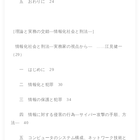
五 おわりに 24
［理論と実務の交錯―情報化社会と刑法―］
情報化社会と刑法―実務家の視点から― ……江見健一
（29）
一 はじめに 29
二 情報化と犯罪 30
三 情報の保護と犯罪 34
四 情報に対する侵害の行為―サイバー攻撃の手順、方
法― 40
五 コンピュータのシステム構成、ネットワーク技術と