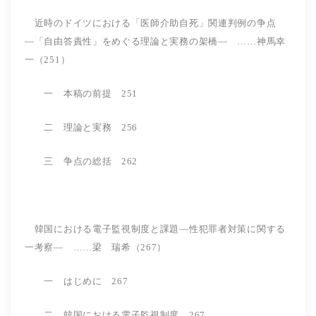
近時のドイツにおける「医師介助自死」関連判例の争点
―「自由答責性」をめぐる理論と実務の架橋― ……神馬幸
一（251）
一 本稿の前提 251
二 理論と実務 256
三 争点の総括 262
韓国における電子監視制度と課題―性犯罪者対策に関する
一考察― ……梁 瑞希（267）
一 はじめに 267
二 韓国における電子監視制度 267