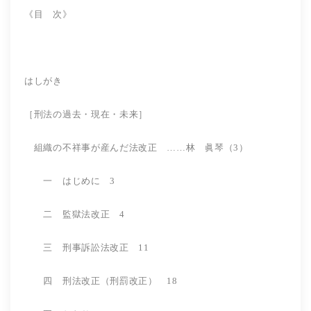
《目 次》
はしがき
［刑法の過去・現在・未来］
組織の不祥事が産んだ法改正 ……林 眞琴（3）
一 はじめに 3
二 監獄法改正 4
三 刑事訴訟法改正 11
四 刑法改正（刑罰改正） 18