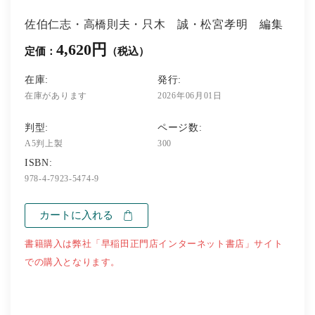
佐伯仁志・高橋則夫・只木 誠・松宮孝明 編集
4,620円
定価：
（税込）
在庫:
発行:
在庫があります
2026年06月01日
判型:
ページ数:
A5判上製
300
ISBN:
978-4-7923-5474-9
カートに入れる
書籍購入は弊社「早稲田正門店インターネット書店」サイト
での購入となります。