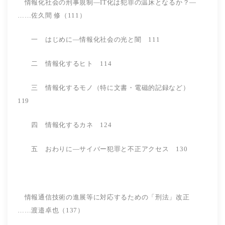
情報化社会の刑事規制―IT化は犯罪の温床となるか？―
……佐久間 修（111）
一 はじめに―情報化社会の光と闇 111
二 情報化するヒト 114
三 情報化するモノ（特に文書・電磁的記録など）
119
四 情報化するカネ 124
五 おわりに―サイバー犯罪と不正アクセス 130
情報通信技術の進展等に対応するための「刑法」改正
……渡邉卓也（137）