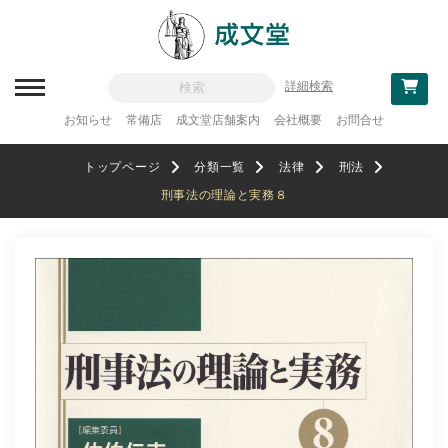
詳細検索
お知らせ
常備店
成文堂店舗案内
会社概要
お問合せ
新刊一覧
トップページ
分類一覧
法律
刑法
刊行予定
刑事法の理論と実務８
分類一覧
記念論集
追補・訂正情報
法律
教科書採用
政治・経済・経営