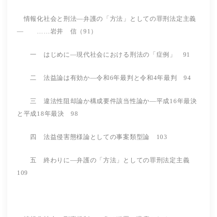
情報化社会と刑法―弁護の「方法」としての罪刑法定主義
― ……岩井 信（91）
一 はじめに―現代社会における刑法の「症例」 91
二 法益論は有効か―令和6年最判と令和4年最判 94
三 違法性阻却論か構成要件該当性論か―平成16年最決
と平成18年最決 98
四 法益侵害態様論としての事案類型論 103
五 終わりに―弁護の「方法」としての罪刑法定主義
109