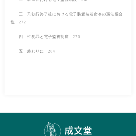
三 刑執行終了後における電子装置装着命令の憲法適合
性 272
四 性犯罪と電子監視制度 276
五 終わりに 284