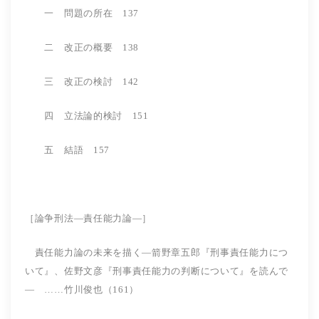
一 問題の所在 137
二 改正の概要 138
三 改正の検討 142
四 立法論的検討 151
五 結語 157
［論争刑法―責任能力論―］
責任能力論の未来を描く―箭野章五郎『刑事責任能力につ
いて』、佐野文彦『刑事責任能力の判断について』を読んで
― ……竹川俊也（161）