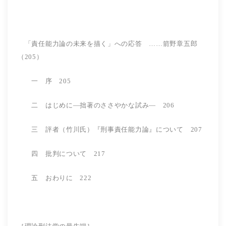
「責任能力論の未来を描く」への応答 ……箭野章五郎
（205）
一 序 205
二 はじめに―拙著のささやかな試み― 206
三 評者（竹川氏）『刑事責任能力論』について 207
四 批判について 217
五 おわりに 222