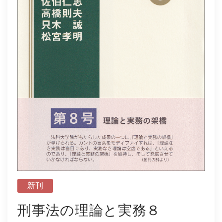
社会学
教育学ほか
哲学・心理学・宗教学
スポーツ・健康科学
歴史・語学・文学・随筆等
学会誌等
新刊
刑事法の理論と実務８