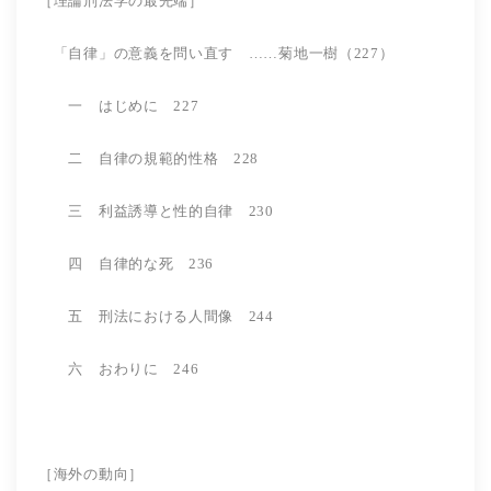
［理論刑法学の最先端］
「自律」の意義を問い直す ……菊地一樹（227）
一 はじめに 227
二 自律の規範的性格 228
三 利益誘導と性的自律 230
四 自律的な死 236
五 刑法における人間像 244
六 おわりに 246
［海外の動向］