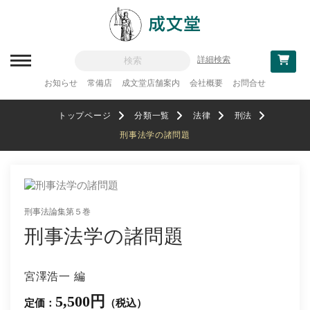
詳細検索
お知らせ
常備店
成文堂店舗案内
会社概要
お問合せ
新刊一覧
トップページ
分類一覧
法律
刑法
刊行予定
刑事法学の諸問題
分類一覧
記念論集
刑事法論集第５巻
追補・訂正情報
刑事法学の諸問題
法律
教科書採用
宮澤浩一 編
政治・経済・経営
5,500円
定価：
（税込）