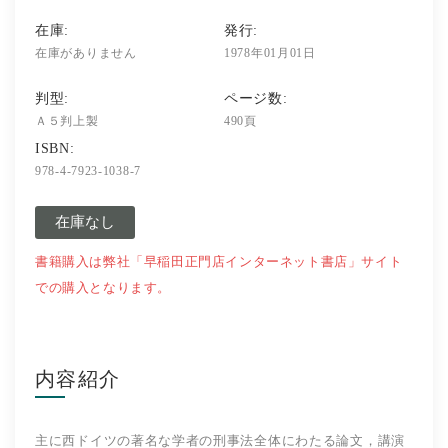
社会学
在庫:
発行:
教育学ほか
在庫がありません
1978年01月01日
判型:
ページ数:
哲学・心理学・宗教学
Ａ５判上製
490頁
ISBN:
スポーツ・健康科学
978-4-7923-1038-7
歴史・語学・文学・随筆等
在庫なし
学会誌等
書籍購入は弊社「早稲田正門店インターネット書店」サイト
での購入となります。
内容紹介
主に西ドイツの著名な学者の刑事法全体にわたる論文，講演