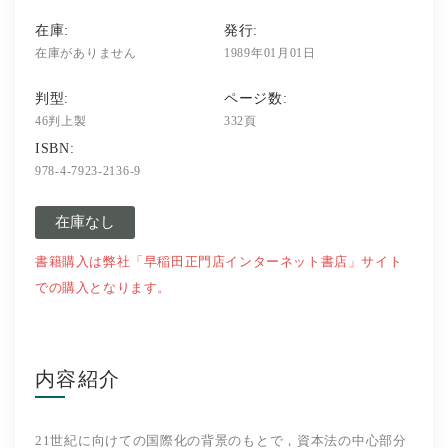
社会学
在庫:
発行:
教育学ほか
在庫がありません
1989年01月01日
判型:
ページ数:
哲学・心理学・宗教学
46判上製
332頁
ISBN:
スポーツ・健康科学
978-4-7923-2136-9
歴史・語学・文学・随筆等
在庫なし
学会誌等
書籍購入は弊社「早稲田正門店インターネット書店」サイト
での購入となります。
内容紹介
21世紀に向けての国際化の背景のもとで，資本法の中心部分