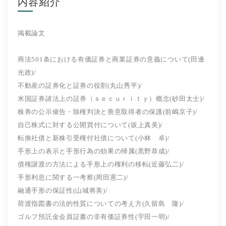
内容紹介
掲載論文
商法501条における有価証券と商業証券の意義について(田邊
光政)/
不動産の証券化と証券の役割(丸山秀平)/
米国証券諸法上の証券（ｓｅｃｕｒｉｔｙ）概念(砂田太士)/
株券の公示催告・除権判決と善意取得者の保護(前嶋京子)/
自己株式に対する公開買付について(坂上真美)/
転換社債と新株引受権付社債について(小林 卓)/
手形上の表示と手形行為の効果の帰属(黒野恭成)/
債権譲渡の方法による手形上の権利の移転(近藤弘二)/
手形利息に関する一考察(周田憲二)/
融通手形の保証性(山城将美)/
荷渡指図書の法的性質についての考え方(久留島 隆)/
ゴルフ預託金会員証書の非有価証券性(宇田一明)/