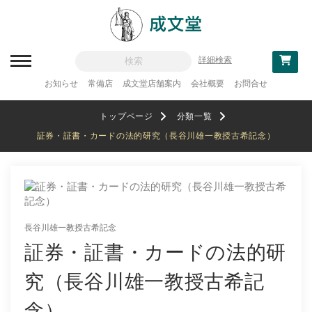
詳細検索
お知らせ
常備店
成文堂店舗案内
会社概要
お問合せ
新刊一覧
トップページ
分類一覧
刊行予定
証券・証書・カードの法的研究（長谷川雄一教授古希記念）
分類一覧
記念論集
追補・訂正情報
長谷川雄一教授古希記念
法律
証券・証書・カードの法的研
教科書採用
究（長谷川雄一教授古希記
政治・経済・経営
念）