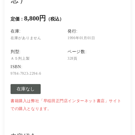
社会学
教育学ほか
8,800円
定価：
（税込）
哲学・心理学・宗教学
在庫:
発行:
在庫がありません
1996年01月01日
スポーツ・健康科学
判型:
ページ数:
Ａ５判上製
328頁
歴史・語学・文学・随筆等
ISBN:
9784-7923-2294-6
学会誌等
在庫なし
書籍購入は弊社「早稲田正門店インターネット書店」サイト
での購入となります。