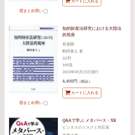
カートに入れる
まとめ買い
知的財産法研究における大陸法
的視座
有斐閣
駒田泰土 著
A5判
169頁
2023年03月25日発行
4,400円
（税込）
カートに入れる
まとめ買い
Q&Aで学ぶ メタバース・XR
ビジネスのリスクと対応策