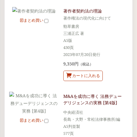
著作者契約法の理論
著作権法の現代化に向けて
まとめ買い
勁草書房
三浦正広 著
A5版
430頁
2023年07月20日発行
9,350円
（税込）
カートに入れる
M&Aを成功に導く 法務デュー
デリジェンスの実務 [第4版]
中央経済社
長島・大野・常松法律事務所/編
まとめ買い
A5判並製
577頁