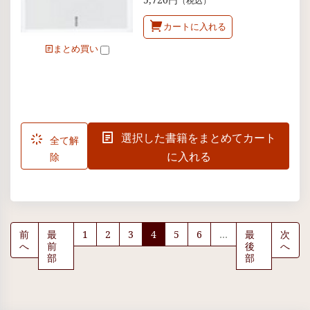
（税込）
カートに入れる
まとめ買い
選択した書籍をまとめてカート
全て解
に入れる
除
前
最
1
2
3
4
5
6
…
最
次
へ
前
後
へ
部
部