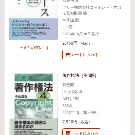
商事法務
グリー株式会社コーポレート本部
法務知財部 編
A5判並製
233頁
2023年10月20日発行
2,750円
（税込）
まとめ買い
カートに入れる
著作権法［第4版］
有斐閣
中山信弘 著
A5判上製
886頁
2023年10月30日発行
7,920円
（税込）
カートに入れる