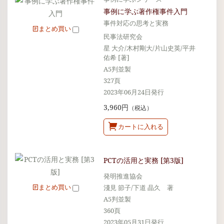
事例に学ぶ著作権事件入門
事件対応の思考と実務
まとめ買い
民事法研究会
星 大介/木村剛大/片山史英/平井
佑希 [著]
A5判並製
327頁
2023年06月24日発行
3,960円
（税込）
カートに入れる
PCTの活用と実務 [第3版]
発明推進協会
まとめ買い
淺見 節子/下道 晶久 著
A5判並製
360頁
2023年05月31日発行