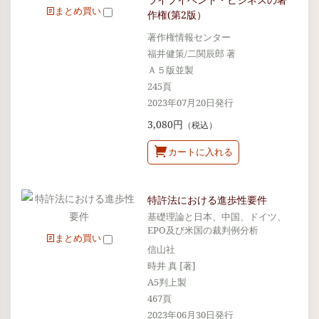
まとめ買い
作権(第2版）
著作権情報センター
福井健策/二関辰郎 著
Ａ５版並製
245頁
2023年07月20日発行
3,080円
（税込）
カートに入れる
特許法における進歩性要件
基礎理論と日本、中国、ドイツ、
EPO及び米国の裁判例分析
まとめ買い
信山社
時井 真 [著]
A5判上製
467頁
2023年06月30日発行