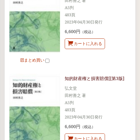
田村善之 著
A5判
483頁
2023年04月30日発行
6,600円
（税込）
カートに入れる
まとめ買い
知的財産権と損害賠償[[第3版]
弘文堂
田村善之 著
A5判
483頁
2023年04月30日発行
6,600円
（税込）
カートに入れる