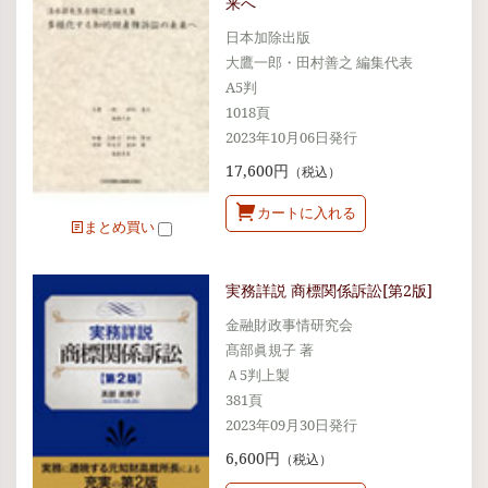
来へ
日本加除出版
大鷹一郎・田村善之 編集代表
A5判
1018頁
2023年10月06日発行
17,600円
（税込）
カートに入れる
まとめ買い
実務詳説 商標関係訴訟[第2版]
金融財政事情研究会
髙部眞規子 著
Ａ5判上製
381頁
2023年09月30日発行
6,600円
（税込）