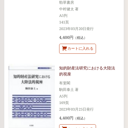
勁草書房
中村健太 著
A5判
141頁
2023年03月20日発行
4,400円
（税込）
カートに入れる
知的財産法研究における大陸法
的視座
有斐閣
駒田泰土 著
A5判
169頁
2023年03月25日発行
4,400円
（税込）