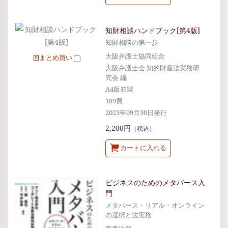
知財相談ハンドブック[第4版]
知財相談の第一歩
大阪弁護士協同組合
まとめ買い
大阪弁護士会 知的財産法実務研
究会 編
A4版並製
189頁
2023年09月30日発行
2,200円
（税込）
カートに入れる
ビジネスのためのメタバース入
門
メタバース・リアル・オンライン
の選択と法実務