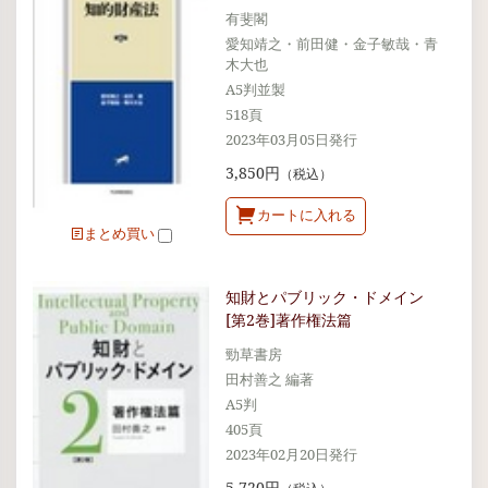
有斐閣
愛知靖之・前田健・金子敏哉・青
木大也
A5判並製
518頁
2023年03月05日発行
3,850円
（税込）
カートに入れる
まとめ買い
知財とパブリック・ドメイン
[第2巻]著作権法篇
勁草書房
田村善之 編著
A5判
405頁
2023年02月20日発行
5,720円