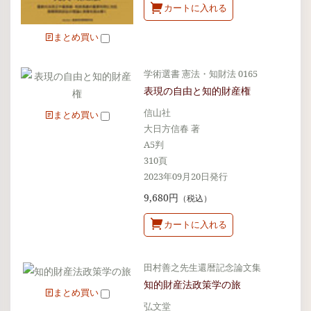
カートに入れる
まとめ買い
学術選書 憲法・知財法 0165
表現の自由と知的財産権
信山社
まとめ買い
大日方信春 著
A5判
310頁
2023年09月20日発行
9,680円
（税込）
カートに入れる
田村善之先生還暦記念論文集
知的財産法政策学の旅
まとめ買い
弘文堂