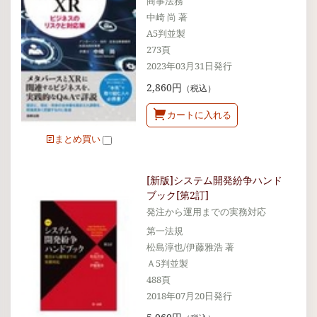
商事法務
中崎 尚 著
A5判並製
273頁
2023年03月31日発行
2,860円
（税込）
カートに入れる
まとめ買い
[新版]システム開発紛争ハンド
ブック[第2訂]
発注から運用までの実務対応
第一法規
松島淳也/伊藤雅浩 著
Ａ5判並製
488頁
2018年07月20日発行