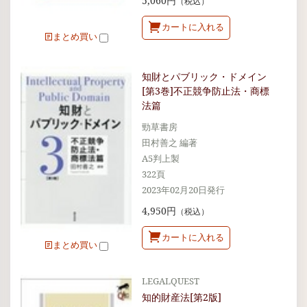
5,060円
（税込）
カートに入れる
まとめ買い
知財とパブリック・ドメイン
[第3巻]不正競争防止法・商標
法篇
勁草書房
田村善之 編著
A5判上製
322頁
2023年02月20日発行
4,950円
（税込）
カートに入れる
まとめ買い
LEGALQUEST
知的財産法[第2版]