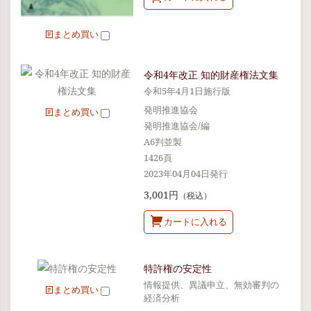
まとめ買い
令和4年改正 知的財産権法文集
令和5年4月1日施行版
発明推進協会
まとめ買い
発明推進協会/編
A6判並製
1426頁
2023年04月04日発行
3,001円
（税込）
カートに入れる
特許権の安定性
情報提供、異議申立、無効審判の
まとめ買い
経済分析