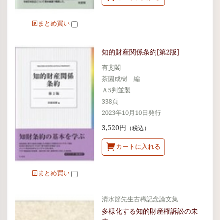
まとめ買い
知的財産関係条約[第2版]
有斐閣
茶園成樹 編
Ａ5判並製
338頁
2023年10月10日発行
3,520円
（税込）
カートに入れる
まとめ買い
清水節先生古稀記念論文集
多様化する知的財産権訴訟の未