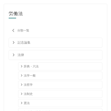
社会学
労働法
教育学ほか
哲学・心理学・宗教学
分類一覧
スポーツ・健康科学
記念論集
歴史・語学・文学・随筆等
法律
学会誌等
辞典・六法
法学一般
法哲学
法制史
憲法