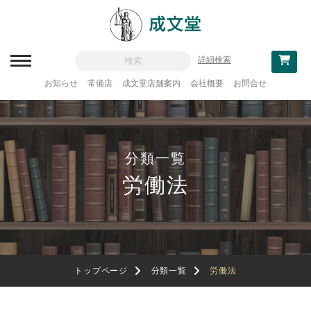
詳細検索
お知らせ
常備店
成文堂店舗案内
会社概要
お問合せ
新刊一覧
刊行予定
分類一覧
分類一覧
労働法
記念論集
追補・訂正情報
法律
教科書採用
トップページ
分類一覧
労働法
政治・経済・経営