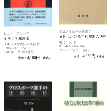
名城大学法学会選書７
ヒュー・コリンズ
雇用における年齢差別の法理
イギリス雇用法
柳澤 武 著
イギリス労働法研究会 訳
978-4-7923-3220-4
978-4-7923-3245-7
2006年12月20日発行
2008年02月29日発行
4,950円
定価：
（税込）
4,180円
定価：
（税込）