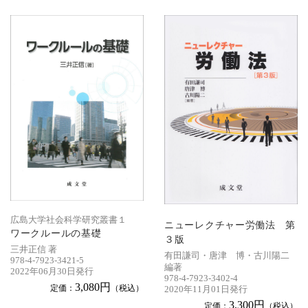
広島大学社会科学研究叢書１
ニューレクチャー労働法 第
ワークルールの基礎
３版
三井正信 著
有田謙司・唐津 博・古川陽二
978-4-7923-3421-5
編著
2022年06月30日発行
978-4-7923-3402-4
3,080円
定価：
（税込）
2020年11月01日発行
3,300円
定価：
（税込）