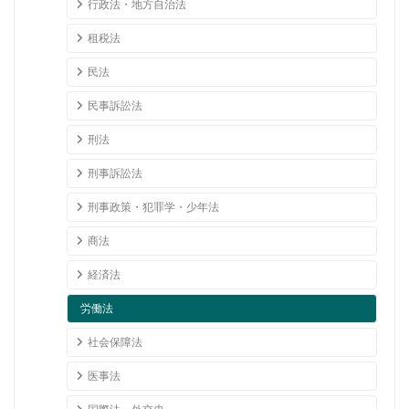
行政法・地方自治法
租税法
民法
民事訴訟法
刑法
刑事訴訟法
刑事政策・犯罪学・少年法
商法
経済法
労働法
社会保障法
医事法