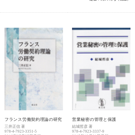
フランス労働契約理論の研究
営業秘密の管理と保護
三井正信 著
結城哲彦 著
978-4-7923-3351-5
978-4-7923-3337-9