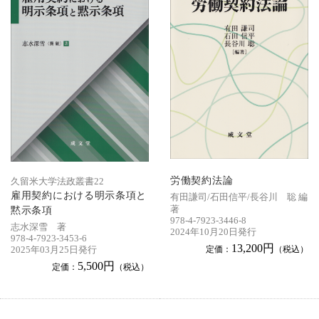
労働契約法論
久留米大学法政叢書22
雇用契約における明示条項と
有田謙司/石田信平/長谷川 聡 編
著
黙示条項
978-4-7923-3446-8
志水深雪 著
2024年10月20日発行
978-4-7923-3453-6
13,200円
定価：
（税込）
2025年03月25日発行
5,500円
定価：
（税込）