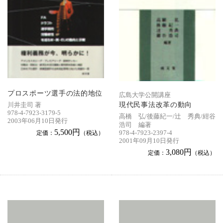
プロスポーツ選手の法的地位
広島大学公開講座
現代民事法改革の動向
川井圭司 著
978-4-7923-3179-5
高橋 弘/後藤紀一/辻 秀典/紺谷
2003年06月10日発行
浩司 編著
5,500円
定価：
（税込）
978-4-7923-2397-4
2001年09月10日発行
3,080円
定価：
（税込）