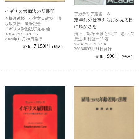
イギリス労働法の新展開
アカデミア叢書 ８
石橋洋教授 小宮文人教授 清
定年前の仕事えらびを見る目
水敏教授 還暦記念
に確かさを
イギリス労働法研究会 編
清正 寛/沼田雅之/根岸 忠/大矢
978-4-7923-3265-5
息生/川村健一郎 著
2009年12月20日発行
9784-7923-9176-8
7,150円
定価：
（税込）
2008年03月31日発行
990円
定価：
（税込）